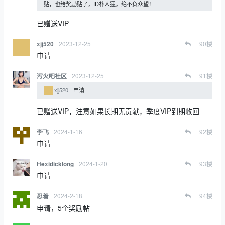
贴，也给奖励贴了，ID朴人猛。绝不负众望！
已赠送VIP
2023-12-25
90
楼
xjj520
申请
2023-12-25
91
楼
泻火吧社区
xjj520
申请
已赠送VIP，注意如果长期无贡献，季度VIP到期收回
2024-1-16
92
楼
李飞
申请
2024-1-20
93
楼
Hexidicklong
申请
2024-2-18
94
楼
忍着
申请，5个奖励帖