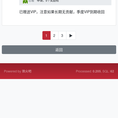
忍着
申请，5个奖励帖
已赠送VIP，注意如果长期无贡献，季度VIP到期收回
1
2
3
▶
返回
Powered by
Processed:
, SQL:
泄火吧
0.205
62