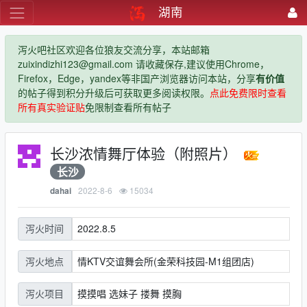
湖南
泻火吧社区欢迎各位狼友交流分享，本站邮箱
zuixindizhi123@gmail.com 请收藏保存,建议使用Chrome，
Firefox，Edge，yandex等非国产浏览器访问本站，分享
有价值
的帖子得到积分升级后可获取更多阅读权限。
点此免费限时查看
所有真实验证贴
免限制查看所有帖子
长沙浓情舞厅体验（附照片）
长沙
2022-8-6
15034
dahai
2022.8.5
泻火时间
情KTV交谊舞会所(金荣科技园-M1组团店)
泻火地点
摸摸唱 选妹子 搂舞 摸胸
泻火项目