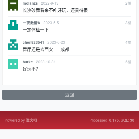
2022-9-13
2
楼
mofanzs
长沙砂舞看来不咋好玩，还贵得很
2023-5-5
3
楼
一夜激情A
一定体检一下
2023-6-23
4
楼
chen823541
舞厅还是去西安 成都
2023-10-31
5
楼
burke
好玩不？
返回
Powered by
Processed:
, SQL:
泄火吧
0.175
30