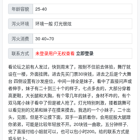
25-40
年龄容貌
环境一般 灯光很炫
泻火环境
30 40=70
泻火消费
未登录用户无权查看
立即登录
联系方式
看论坛之前有人发过，快到周末了，按耐不住前去体验，舞厅就
设在一楼，外面挂牌。进去先买门票30块钱，进去之后是个大舞
台 四侧设置有沙发座位，中间一排全是妹子，看中了直接问声或
者伸手，妹子有二十到三十个的样子，七点多去的，大部分穿着
高更鞋，大长腿和大胸，有个零几年的妹子，身材不咋的，有个
双马尾小妹子看中了但是被人抢了。灯光特别刺激，搂着跳舞可
以看见别的兄弟和妹子在摸来摸去。我选的一个小妹子，二十出
头，见图，但是不让摸下面，双手一直抓着你，会用屁股大腿蹭
你弟弟，可能是比较年轻放不开。20块钱一曲歌，五分钟样子,
完了直接付给小姐就可以，也可以包小时200。给的联系方式是
鸡头如上。