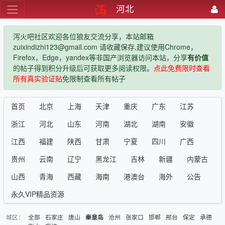
河北
泻火吧社区欢迎各位狼友交流分享，本站邮箱
zuixindizhi123@gmail.com 请收藏保存,建议使用Chrome，
Firefox，Edge，yandex等非国产浏览器访问本站，分享
有价值
的帖子得到积分升级后可获取更多阅读权限。
点此免费限时查看
所有真实验证贴
免限制查看所有帖子
首页
北京
上海
天津
重庆
广东
江苏
浙江
河北
山东
河南
湖北
湖南
安徽
江西
福建
陕西
甘肃
宁夏
四川
广西
贵州
云南
辽宁
黑龙江
吉林
新疆
内蒙古
山西
青海
西藏
海南
港澳台
海外
公告
永久VIP精品资源
城区：
全部
石家庄
唐山
沧州
张家口
邯郸
邢台
保定
承德
秦皇岛