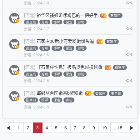
游客
2024-8-9
0
[河北]
裕华区骚姐姐嗦鸡巴的一把好手
石家庄
秦皇岛
沧州
邯郸
保定
廊坊
游客
2024-8-7
0
[河北]
石家庄00后小可爱粉嫩馒头逼
石家庄
秦皇岛
沧州
邯郸
保定
廊坊
游客
2024-8-6
0
[河北]
【石家庄性息】极品货色越操越嗨
石家庄
秦皇岛
沧州
邯郸
保定
廊坊
游客
2024-8-6
0
[河北]
邯郸丛台区嫩茶b紧粉嫩
石家庄
秦皇岛
张家口
邯郸
保定
廊坊
游客
2024-8-5
0
◀
1
2
3
4
5
6
7
8
9
10
...15
▶