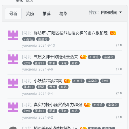
衡水
廊坊
排序：
回帖时间
最新
奖励
推荐
精华
[河北]
廊坊市-广阳区猛烈抽插女神的蜜穴很销魂
石家庄
秦皇岛
yuegeniu
2024-9-13
0
[河北]
气质女神干的她死去活来
石家庄
秦皇岛
沧州
张家口
邯郸
保定
廊坊
yuegeniu
2024-9-6
0
[河北]
小妖精超紧超爽
石家庄
秦皇岛
沧州
张家口
邯郸
保定
廊坊
yuegeniu
2024-9-4
0
[河北]
真实约操小骚货战斗力超强
石家庄
秦皇岛
沧州
张家口
邯郸
保定
廊坊
yuegeniu
2024-9-2
0
[河北]
桥西兼职小嫩妹纯欲可人
石家庄
秦皇岛