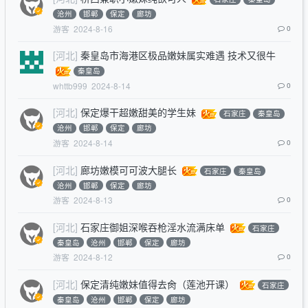
沧州
邯郸
保定
廊坊
游客
2024-8-16
0
[河北]
秦皇岛市海港区极品嫩妹属实难遇 技术又很牛
秦皇岛
whttb999
2024-8-14
0
[河北]
保定爆干超嫩甜美的学生妹
石家庄
秦皇岛
沧州
邯郸
保定
廊坊
游客
2024-8-14
0
[河北]
廊坊嫩模可可波大腿长
石家庄
秦皇岛
沧州
邯郸
保定
廊坊
游客
2024-8-13
0
[河北]
石家庄御姐深喉吞枪淫水流满床单
石家庄
秦皇岛
沧州
邯郸
保定
廊坊
游客
2024-8-12
0
[河北]
保定清纯嫩妹值得去肏（莲池开课）
石家庄
秦皇岛
沧州
邯郸
保定
廊坊