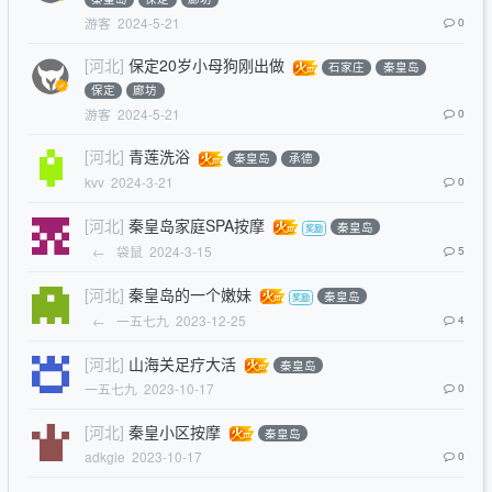
游客
2024-5-21
0
[河北]
保定20岁小母狗刚出做
石家庄
秦皇岛
保定
廊坊
游客
2024-5-21
0
[河北]
青莲洗浴
秦皇岛
承德
kvv
2024-3-21
0
[河北]
秦皇岛家庭SPA按摩
秦皇岛
←
袋鼠
2024-3-15
5
[河北]
秦皇岛的一个嫩妹
秦皇岛
←
一五七九
2023-12-25
4
[河北]
山海关足疗大活
秦皇岛
一五七九
2023-10-17
0
[河北]
秦皇小区按摩
秦皇岛
adkgie
2023-10-17
0