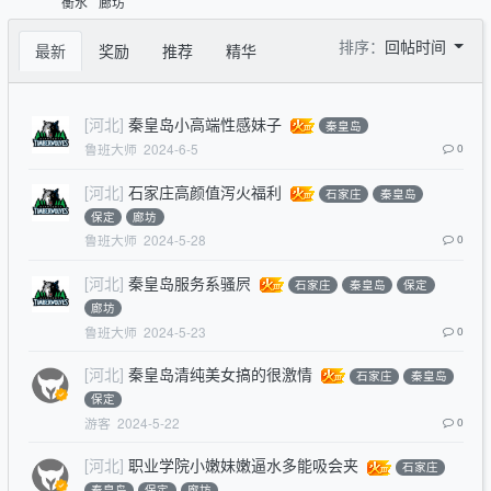
衡水
廊坊
排序：
回帖时间
最新
奖励
推荐
精华
[河北]
秦皇岛小高端性感妹子
秦皇岛
鲁班大师
2024-6-5
0
[河北]
石家庄高颜值泻火福利
石家庄
秦皇岛
保定
廊坊
鲁班大师
2024-5-28
0
[河北]
秦皇岛服务系骚屄
石家庄
秦皇岛
保定
廊坊
鲁班大师
2024-5-23
0
[河北]
秦皇岛清纯美女搞的很激情
石家庄
秦皇岛
保定
游客
2024-5-22
0
[河北]
职业学院小嫩妹嫩逼水多能吸会夹
石家庄
秦皇岛
保定
廊坊