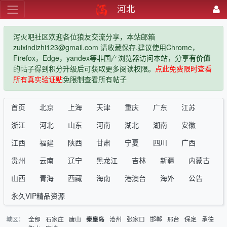
河北
泻火吧社区欢迎各位狼友交流分享，本站邮箱
zuixindizhi123@gmail.com 请收藏保存,建议使用Chrome，
Firefox，Edge，yandex等非国产浏览器访问本站，分享
有价值
的帖子得到积分升级后可获取更多阅读权限。
点此免费限时查看
所有真实验证贴
免限制查看所有帖子
首页
北京
上海
天津
重庆
广东
江苏
浙江
河北
山东
河南
湖北
湖南
安徽
江西
福建
陕西
甘肃
宁夏
四川
广西
贵州
云南
辽宁
黑龙江
吉林
新疆
内蒙古
山西
青海
西藏
海南
港澳台
海外
公告
永久VIP精品资源
城区：
全部
石家庄
唐山
沧州
张家口
邯郸
邢台
保定
承德
秦皇岛