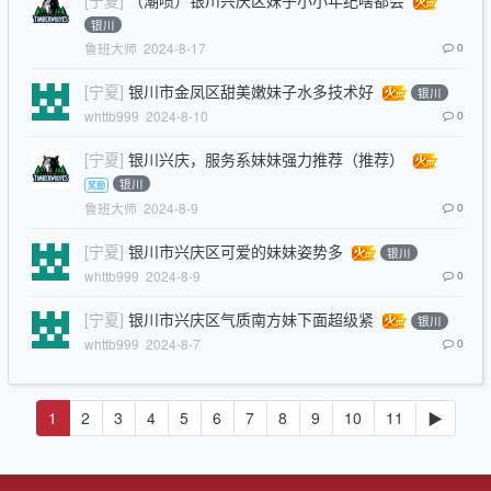
银川
鲁班大师
2024-8-17
0
[宁夏]
银川市金凤区甜美嫩妹子水多技术好
银川
whttb999
2024-8-10
0
[宁夏]
银川兴庆，服务系妹妹强力推荐（推荐）
银川
鲁班大师
2024-8-9
0
[宁夏]
银川市兴庆区可爱的妹妹姿势多
银川
whttb999
2024-8-9
0
[宁夏]
银川市兴庆区气质南方妹下面超级紧
银川
whttb999
2024-8-7
0
1
2
3
4
5
6
7
8
9
10
11
▶