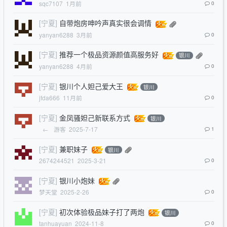
sqc7107
1月前
0
[宁夏]
自带炮房呻吟声真实很会调情
yanyan6288
3月前
0
[宁夏]
推荐一个极品资源颜值高服务好
银川
yanyan6288
4月前
0
[宁夏]
银川个人妲己爱大王
银川
jfda666
11月前
0
[宁夏]
金凤骚妲己新联系方式
银川
←
游客
2025-7-17
1
[宁夏]
兼职妹子
银川
2674244521
2025-3-21
0
[宁夏]
银川小炮妹
梦天堂
2025-2-26
0
[宁夏]
初次体验极品妹子打了两炮
银川
tanhuayuan
2024-11-8
0