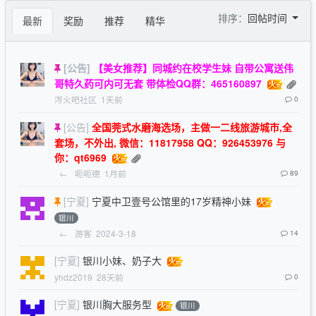
排序：
回帖时间
最新
奖励
推荐
精华
[公告]
【美女推荐】同城约在校学生妹 自带公寓送伟
哥特久药可内可无套 带体检QQ群：465160897
泻火吧社区
1天前
0
[公告]
全国莞式水磨海选场，主做一二线旅游城市,全
套场，不外出, 微信：11817958 QQ：926453976 与
你：qt6969
←
呃呃德
1月前
89
[宁夏]
宁夏中卫壹号公馆里的17岁精神小妹
银川
←
游客
2024-3-18
14
[宁夏]
银川小妹、奶子大
yhdz2019
28天前
0
[宁夏]
银川胸大服务型
银川