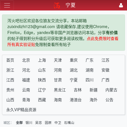
宁夏
泻火吧社区欢迎各位狼友交流分享，本站邮箱
zuixindizhi123@gmail.com 请收藏保存,建议使用Chrome，
Firefox，Edge，yandex等非国产浏览器访问本站，分享
有价值
的帖子得到积分升级后可获取更多阅读权限。
点此免费限时查看
所有真实验证贴
免限制查看所有帖子
首页
北京
上海
天津
重庆
广东
江苏
浙江
河北
山东
河南
湖北
湖南
安徽
江西
福建
陕西
甘肃
宁夏
四川
广西
贵州
云南
辽宁
黑龙江
吉林
新疆
内蒙古
山西
青海
西藏
海南
港澳台
海外
公告
永久VIP精品资源
城区：
银川
吴忠
固原
中卫
石嘴山
全部