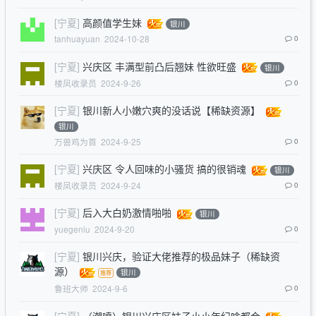
[宁夏]
高颜值学生妹
银川
tanhuayuan
2024-10-28
0
[宁夏]
兴庆区 丰满型前凸后翘妹 性欲旺盛
银川
楼凤收录员
2024-9-26
0
[宁夏]
银川新人小嫩穴爽的没话说【稀缺资源】
银川
万兽鸡为首
2024-9-25
0
[宁夏]
兴庆区 令人回味的小骚货 搞的很销魂
银川
楼凤收录员
2024-9-24
0
[宁夏]
后入大白奶激情啪啪
银川
yuegeniu
2024-9-20
0
[宁夏]
银川兴庆，验证大佬推荐的极品妹子（稀缺资
源）
银川
鲁班大师
2024-9-6
0
[宁夏]
（潮喷）银川兴庆区妹子小小年纪啥都会