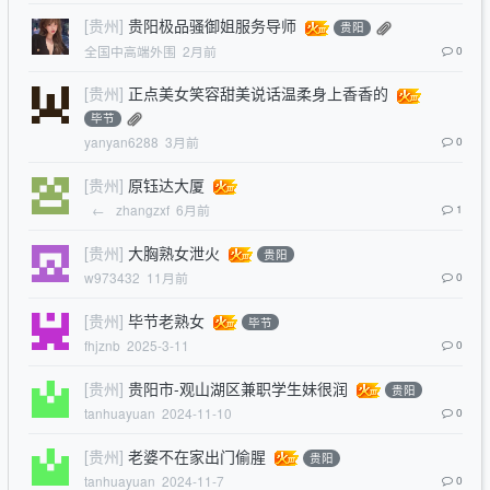
[贵州]
贵阳极品骚御姐服务导师
贵阳
全国中高端外围
2月前
0
[贵州]
正点美女笑容甜美说话温柔身上香香的
毕节
yanyan6288
3月前
0
[贵州]
原钰达大厦
←
zhangzxf
6月前
1
[贵州]
大胸熟女泄火
贵阳
w973432
11月前
0
[贵州]
毕节老熟女
毕节
fhjznb
2025-3-11
0
[贵州]
贵阳市-观山湖区兼职学生妹很润
贵阳
tanhuayuan
2024-11-10
0
[贵州]
老婆不在家出门偷腥
贵阳
tanhuayuan
2024-11-7
0