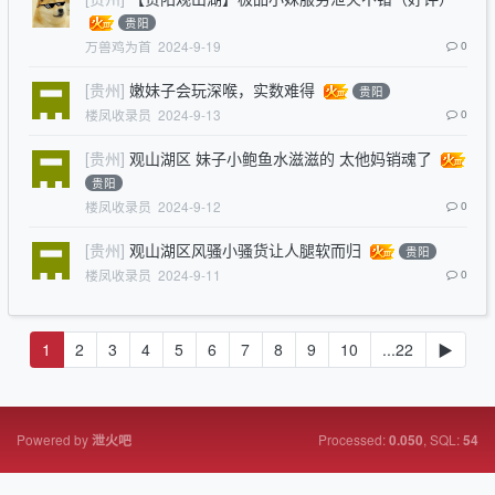
贵阳
万兽鸡为首
2024-9-19
0
[贵州]
嫩妹子会玩深喉，实数难得
贵阳
楼凤收录员
2024-9-13
0
[贵州]
观山湖区 妹子小鲍鱼水滋滋的 太他妈销魂了
贵阳
楼凤收录员
2024-9-12
0
[贵州]
观山湖区风骚小骚货让人腿软而归
贵阳
楼凤收录员
2024-9-11
0
1
2
3
4
5
6
7
8
9
10
...22
▶
Powered by
Processed:
, SQL:
泄火吧
0.050
54