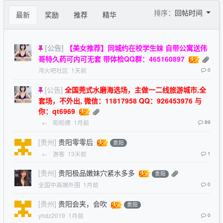
排序：
回帖时间
最新
奖励
推荐
精华
[公告]
【美女推荐】同城约在校学生妹 自带公寓送伟
哥特久药可内可无套 带体检QQ群：465160897
泻火吧社区
1天前
0
[公告]
全国莞式水磨海选场，主做一二线旅游城市,全
套场，不外出, 微信：11817958 QQ：926453976 与
你：qt6969
←
呃呃德
1月前
89
[贵州]
贵阳零零后
贵阳
←
游客
13天前
1
[贵州]
贵阳极品嫩妹穴紧水多多
贵阳
全国中高端外围
1月前
0
[贵州]
贵阳会夹，会吹
贵阳
yhdz2019
1月前
0