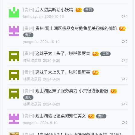
[贵州]
后入甜美听话小妖精
贵阳
tanhuayuan
2024-10-16
0
[贵州]
贵州-观山湖区极品身材鲍鱼肥美粉嫩的御姐
贵阳
yuegeniu
2024-10-10
0
[贵州]
这妹子太上头了，啪啪很厉害
贵阳
楼凤收录员
2024-9-26
0
[贵州]
这妹子太上头了，啪啪很厉害
楼凤收录员
2024-9-26
0
[贵州]
观山湖区妹子服务卖力 小穴很浅很舒服
贵阳
楼凤收录员
2024-9-23
0
[贵州]
观山湖验证温柔的知性美女
贵阳
yuegeniu
2024-9-19
0
[贵州]
【贵阳观山湖】极品小妹服务泄火不错（好评）