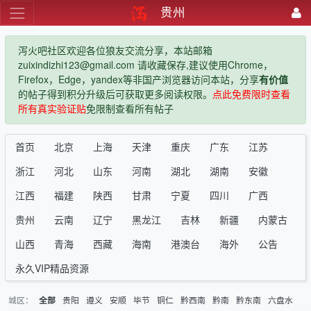
贵州
泻火吧社区欢迎各位狼友交流分享，本站邮箱
zuixindizhi123@gmail.com 请收藏保存,建议使用Chrome，
Firefox，Edge，yandex等非国产浏览器访问本站，分享
有价值
的帖子得到积分升级后可获取更多阅读权限。
点此免费限时查看
所有真实验证贴
免限制查看所有帖子
首页
北京
上海
天津
重庆
广东
江苏
浙江
河北
山东
河南
湖北
湖南
安徽
江西
福建
陕西
甘肃
宁夏
四川
广西
贵州
云南
辽宁
黑龙江
吉林
新疆
内蒙古
山西
青海
西藏
海南
港澳台
海外
公告
永久VIP精品资源
城区：
贵阳
遵义
安顺
毕节
铜仁
黔西南
黔南
黔东南
六盘水
全部